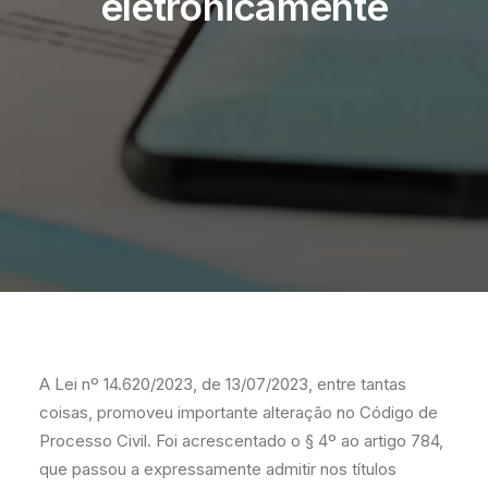
eletronicamente
A Lei nº 14.620/2023, de 13/07/2023, entre tantas
coisas, promoveu importante alteração no Código de
Processo Civil. Foi acrescentado o § 4º ao artigo 784,
que passou a expressamente admitir nos títulos